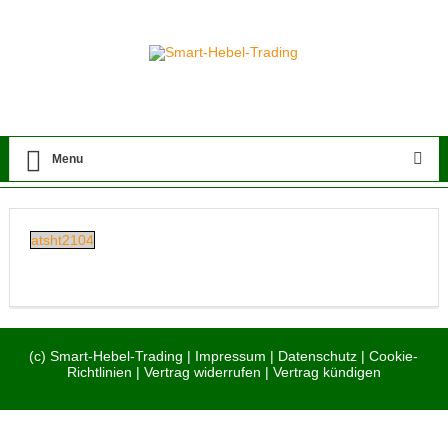
Menu
atsht2104
(c) Smart-Hebel-Trading |
Impressum
|
Datenschutz
|
Cookie-
Richtlinien
|
Vertrag widerrufen
|
Vertrag kündigen