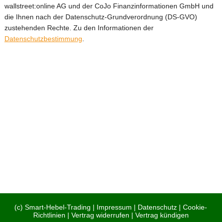
wallstreet:online AG und der CoJo Finanzinformationen GmbH und
die Ihnen nach der Datenschutz-Grundverordnung (DS-GVO)
zustehenden Rechte. Zu den Informationen der
Datenschutzbestimmung
.
Hebelschein-Trading-Tipps bekannt von:
Abgeschlossene Transaktionen
seit 1.Januar 2021
(c) Smart-Hebel-Trading |
Impressum
|
Datenschutz
|
Cookie-
Richtlinien
|
Vertrag widerrufen
|
Vertrag kündigen